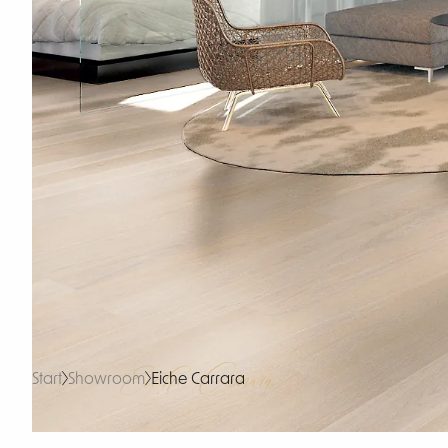
Eiche Carrara
Start
Showroom
Eiche Carrara