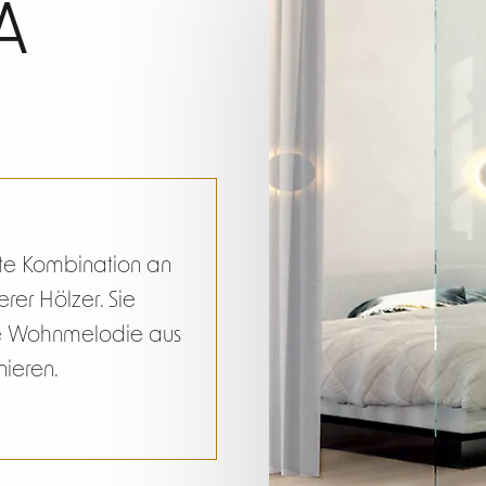
he Car
A
te Kombination an
rer Hölzer. Sie
ene Wohnmelodie aus
nieren.