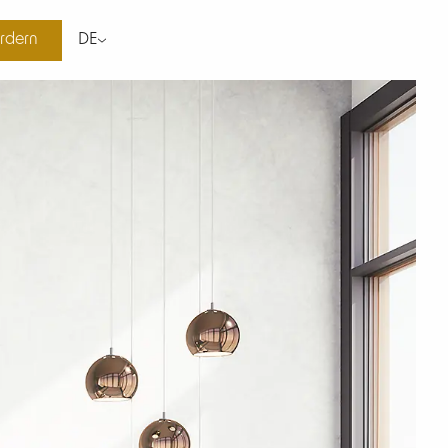
rdern
DE