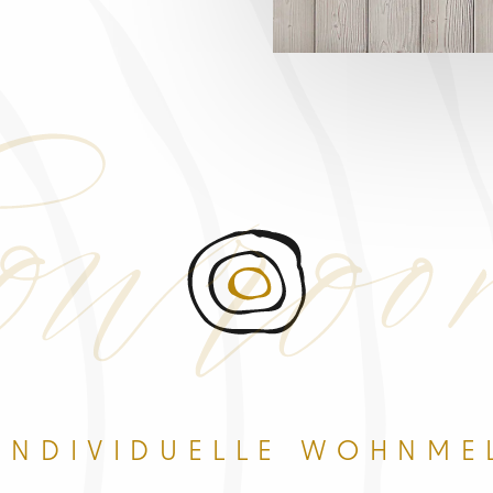
wro
 INDIVIDUELLE WOHNME