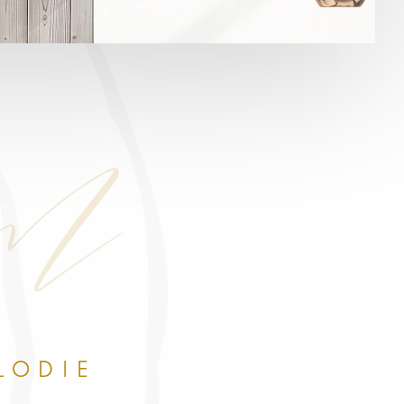
om
LODIE