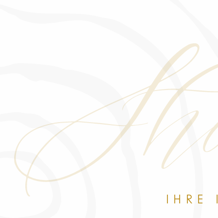
Sho
IHRE